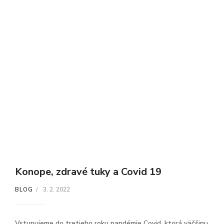
Konope, zdravé tuky a Covid 19
3. 2. 2022
BLOG
Vstupujeme do tretieho roku pandémie Covid, ktorá väčšinu