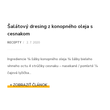
Šalátový dresing z konopného oleja s
cesnakom
2. 7. 2020
RECEPTY
Ingrediencie ¼ šálky konopného oleja ¼ šálky bieleho
vínneho octu 4 strúčiky cesnaku – nasekané / pomleté ⅛
čajová lyžička...
+ ZOBRAZIŤ ČLÁNOK