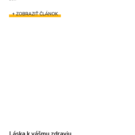
+ ZOBRAZIŤ ČLÁNOK
Láska k vášmu zdraviu